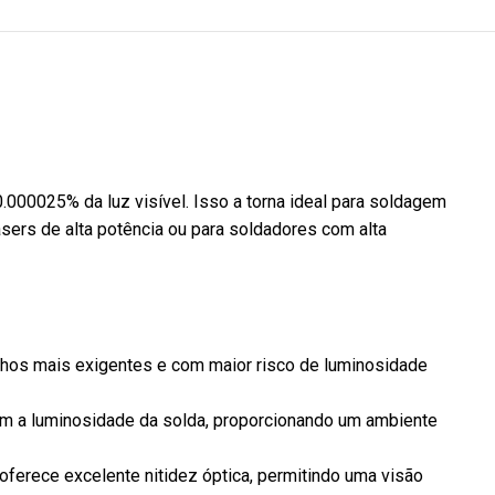
.000025% da luz visível. Isso a torna ideal para soldagem
sers de alta potência ou para soldadores com alta
Garanta a segurança 
promova uma cultura
acidentes com os
bo
alta qualidade! Esse
balhos mais exigentes e com maior risco de luminosidade
identificar os memb
Interna de Prevençã
ança Elástico Idol
om a luminosidade da solda, proporcionando um ambiente
(CIPA), nossos bott
A
Tela Cerquite de Sinalização
é a
lha perfeita para
que um simples aces
solução ideal para garantir a
 buscam conforto,
 oferece excelente nitidez óptica, permitindo uma visão
símbolo visível do 
segurança e a organização em
gurança em suas