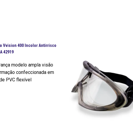
 Vvision 400 Incolor Antirrisco
A 42919
rança modelo ampla visão
 armação confeccionada em
de PVC flexível
m sistema de ventilação
o por quatro válvulas,
arte superior e duas na
a armação, visor de
olor, tirante elástico para
o cobre toda a região em
do usuário.