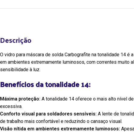
Descrição
O vidro para máscara de solda Carbografite na tonalidade 14 é a
em ambientes extremamente luminosos, com correntes muito alta
sensibilidade à luz.
O Sapato de Segurança Elástico Idol
CA 48068 é a escolha perfeita para
Benefícios da tonalidade 14:
profissionais que buscam conforto,
praticidade e segurança em suas
Máxima proteção:
A tonalidade 14 oferece o mais alto nível de
atividades diárias. Com design
excessiva.
moderno e materiais de alta
Conforto visual para soldadores sensíveis:
A lente de tonal
qualidade, este sapato oferece
de trabalho mais confortável e reduzindo o cansaço visual.
proteção contra riscos leves e
Visão nítida em ambientes extremamente luminosos:
Apesar
agentes abrasivos, garantindo o bem-