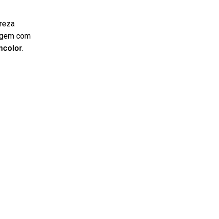
areza
dagem com
ncolor
.
sionais e
al
aíscas,
ito para
nosso
ualize a
imizando
 solda.