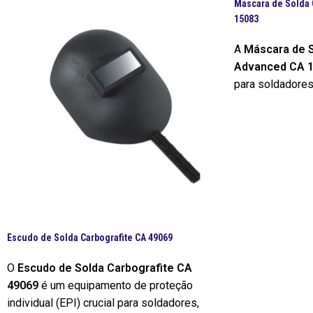
Mascara de Solda 
15083
A
Máscara de S
Advanced CA 
para soldadore
conforto e alt
atividades. Proj
demandas de am
exigentes, esta
completa contra
e ultravioletas,
garantindo a int
Escudo de Solda Carbografite CA 49069
O
Escudo de Solda Carbografite CA
49069
é um equipamento de proteção
individual (EPI) crucial para soldadores,