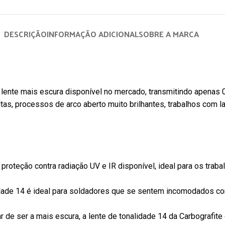
DESCRIÇÃO
INFORMAÇÃO ADICIONAL
SOBRE A MARCA
 lente mais escura disponível no mercado, transmitindo apenas 0
s, processos de arco aberto muito brilhantes, trabalhos com la
 proteção contra radiação UV e IR disponível, ideal para os tra
O Sapato de Segur
idade 14 é ideal para soldadores que se sentem incomodados c
Sapato ocupacional masculino,
CA 48068 é a esco
produzido em material polimérico
profissionais que
 de ser a mais escura, a lente de tonalidade 14 da Carbografite
impermeável, marca Sticky Shoes,
praticidade e se