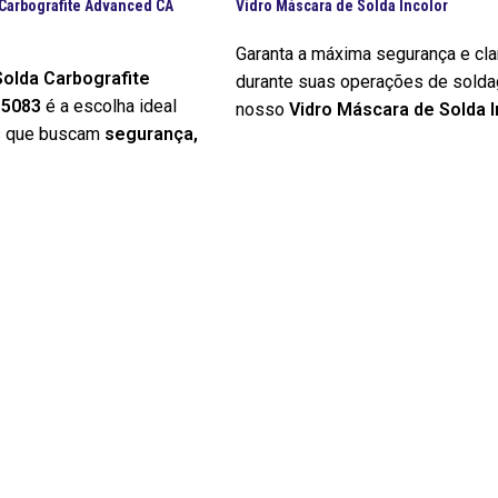
Carbografite Advanced CA
Vidro Máscara de Solda Incolor
Garanta a máxima segurança e cl
olda Carbografite
durante suas operações de sol
15083
é a escolha ideal
nosso
Vidro Máscara de Solda I
s que buscam
segurança,
Essencial para soldadores profis
a performance
em suas
amadores, este componente cruci
etada para atender às
oferece proteção incolor contra f
bientes de trabalho
respingos e radiação UV/IV, sem
 máscara oferece proteção
comprometer a visibilidade. Perfe
 radiações infravermelhas
trabalhos que exigem precisão, 
 faíscas e respingos,
vidro incolor permite que você vis
egridade do profissional.
peça de trabalho com nitidez, ot
seu desempenho e a qualidade da