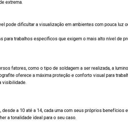
de extrema.
modelo Sticky Shoes Man. Injeção
atividades diária
tipo full-plastic com solado
moderno e materia
qualidade, este s
vel pode dificultar a visualização em ambientes com pouca luz 
 de Sinalização
é a
Uma botina de segurança com
proteção contra r
a garantir a
biqueira composite e foco em
agentes abrasivos
as para trabalhos específicos que exigem o mais alto nível de p
rganização em
conforto é um tipo de calçado de
estar dos seus pé
as, construções e
proteção individual (EPI) projetado
jornada de trabalh
sitam de isolamento.
para oferecer segurança e
ibrantes e alta
comodidade em ambientes de
rsos fatores, como o tipo de soldagem a ser realizada, a luminos
a tela se destaca,
trabalho desafiadores.
rbografite oferece a máxima proteção e conforto visual para tr
tres e motoristas
 visibilidade.
s e direcionando o
s de forma segura.
s, desde a 10 até a 14, cada uma com seus próprios benefícios 
er a tonalidade ideal para o seu caso.