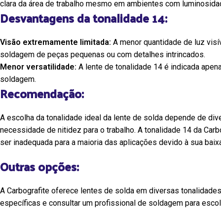
clara da área de trabalho mesmo em ambientes com luminosida
estar dos seus pés durante toda a
Desvantagens da tonalidade 14:
jornada de trabalho.
Visão extremamente limitada:
A menor quantidade de luz visí
A
Tela Cerquite
soldagem de peças pequenas ou com detalhes intrincados.
solução ideal par
Menor versatilidade:
A lente de tonalidade 14 é indicada apen
segurança e a o
soldagem.
canteiros de obr
Recomendação:
áreas que neces
Com suas cores v
A escolha da tonalidade ideal da lente de solda depende de dive
visibilidade, est
necessidade de nitidez para o trabalho. A tonalidade 14 da Ca
alertando pedes
ser inadequada para a maioria das aplicações devido à sua baixa
sobre os perigo
fluxo de pessoa
Outras opções:
A Carbografite oferece lentes de solda em diversas tonalidade
específicas e consultar um profissional de soldagem para escolh