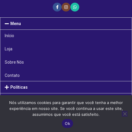
Menu
Início
Loja
Sobre Nós
Contato
Políticas
SAC
Nós utilizamos cookies para garantir que você tenha a melhor
experiência em nosso site. Se você continua a usar este site,
Todos os direitos
criado por
.
ROAN
2023
Geanps
assumimos que você está satisfeito.
Ok
Minha conta
Loja