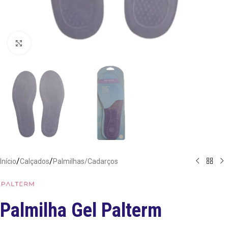
Clique para ampliar
/
/
Início
Calçados
Palmilhas/Cadarços
Palmilha Gel Palterm