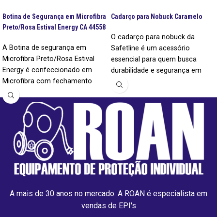
Botina de Segurança em Microfibra
Cadarço para Nobuck Caramelo
Preto/Rosa Estival Energy CA 44558
O cadarço para nobuck da
A Botina de segurança em
Safetline é um acessório
Microfibra Preto/Rosa Estival
essencial para quem busca
Energy é confeccionado em
durabilidade e segurança em
Microfibra com fechamento
seus calçados. Produzido com
através de Cadarço na parte
materiais de alta qualidade, ele
externa e interna do cano. O
oferece resistência e um ajuste
material é composto de Fibra
firme, ideal para o uso em botas
Natural anti fungos e anti
e sapatos de trabalho.
bactérias, Resistente a
rasgamento, Óleos, Graxos,
Abrasão e a Flexão, além de ser
leve garantindo bem estar e
com uma Durabilidade 3 vezes
maior que o Couro.
A mais de 30 anos no mercado. A ROAN é especialista em
vendas de EPI's