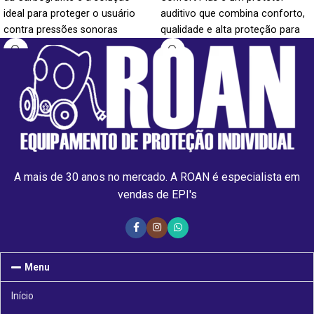
ideal para proteger o usuário
auditivo que combina conforto,
contra pressões sonoras
qualidade e alta proteção para
elevadas. Seu design tipo
seus usuários. Projetado com
concha oval cobre as orelhas
uma haste acima da cabeça, o
completamente, enquanto os
abafador mantém a pressão
materiais de alta resistência
constante, garantindo uma
garantem durabilidade e
ótima vedação e proteção
conforto durante o uso
eficaz por longos períodos.
prolongado.
A mais de 30 anos no mercado. A ROAN é especialista em
vendas de EPI's
Menu
Início